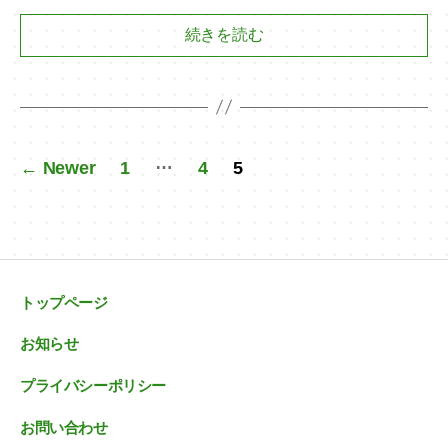
続きを読む
投
…
←
Newer
1
4
5
稿
の
ペ
ー
トップページ
ジ
お知らせ
送
り
プライバシーポリシー
お問い合わせ