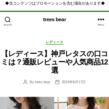
◆当コンテンツはプロモーションを含む場合があります◆
trees bear
Search
Menu
Categories
レディース
【レディース】神戸レタスの口コ
ミは？通販レビューや人気商品12
選
By
trees bear
2024年8月17日
Post
Post
author
date