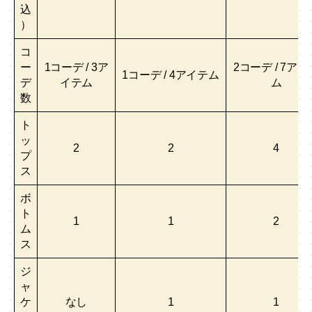
込
）
コ
ー
1コーデ / 3ア
2コーデ / 7アイ
1コーデ / 4アイテム
デ
イテム
ム
数
ト
ッ
2
2
4
プ
ス
ボ
ト
1
1
2
ム
ス
ジ
ャ
ケ
なし
1
1